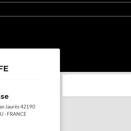
FE
sse
ean Jaurès 42190
U - FRANCE