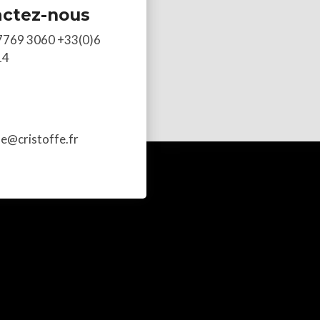
actez-nous
7769 3060 +33(0)6
14
he@cristoffe.fr