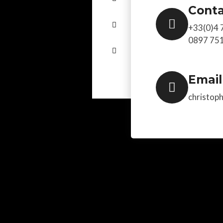
Cont
+33(0)4 
0897 75
Email
christop