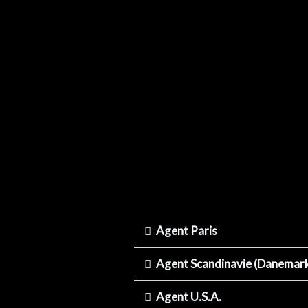
Aller
au
contenu
Agent Paris
Agent Scandinavie (Danemark
Agent U.S.A.