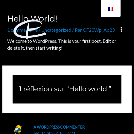
Aller
MA
au
Hello World!
contenu
ME
1 commentaire
/
Uncategorized
/ Par
CF20Wp_Ap23
Welcome to WordPress. This is your first post. Edit or
delete it, then start writing!
1 réflexion sur “Hello world!”
A WORDPRESS COMMENTER
MAI 14, 2023 À 10:33 AM