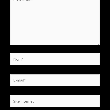
ici…
Nom*
E-
mail*
Site
Internet